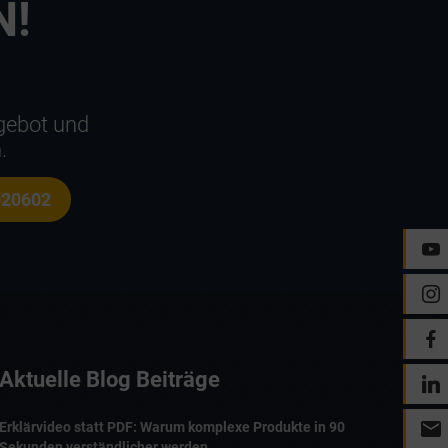
N!
ngebot und
.
020602
Aktuelle Blog Beiträge
mail
Erklärvideo statt PDF: Warum komplexe Produkte in 90
Sekunden verständlicher werden